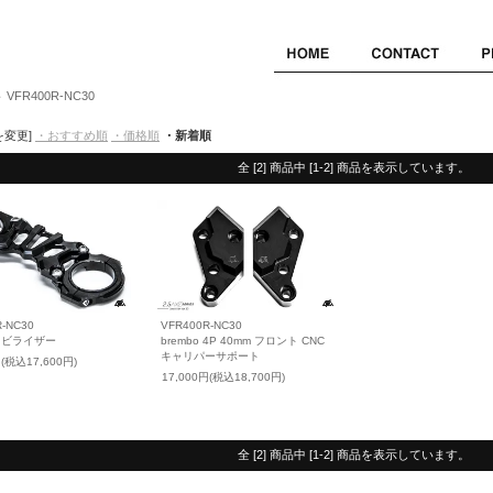
VFR400R-NC30
＞
を変更]
・おすすめ順
・価格順
・新着順
全 [2] 商品中 [1-2] 商品を表示しています。
R-NC30
VFR400R-NC30
タビライザー
brembo 4P 40mm フロント CNC
キャリパーサポート
円(税込17,600円)
17,000円(税込18,700円)
全 [2] 商品中 [1-2] 商品を表示しています。