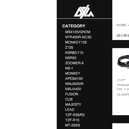
HOME
[並び順
VFR400
CNC ス
16,000